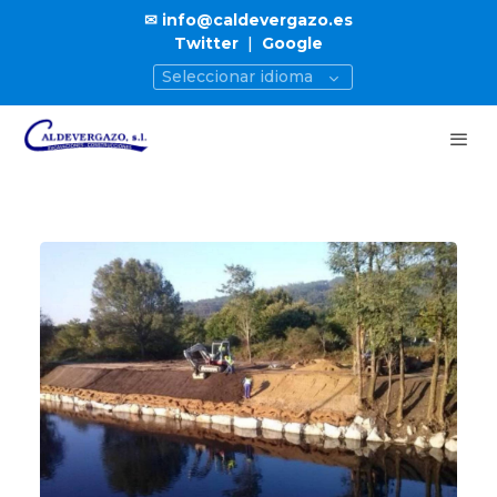
✉ info@caldevergazo.es
Twitter
|
Google
Seleccionar idioma